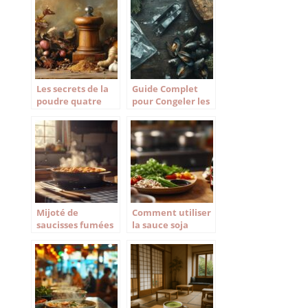
explorez nos idées
vos recettes
pour des repas
savoureux
Les secrets de la
Guide Complet
poudre quatre
pour Congeler les
épices dans la
Moules :
gastronomie
Techniques &
française
Astuces pour
Garder leur
Valeur Nutritive
Intacte
Mijoté de
Comment utiliser
saucisses fumées
la sauce soja
au Cookeo : la
foncée dans vos
recette
recettes
traditionnelle
asiatiques
revisitée