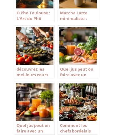
O Pho Toulouse :
Matcha Latte
L’Art du Phô
minimaliste :
Traditionnel Dans
recette
la Ville Rose
monochrome et
astuces barista
découvrez les
Quel jus peut on
meilleurs cours
faire avec un
pour apprendre la
extracteur de jus
cuisine
?
méditerranéenne
à marseille
Quel jus peut on
Comment les
faire avec un
chefs bordelais
extracteur de jus
célèbres