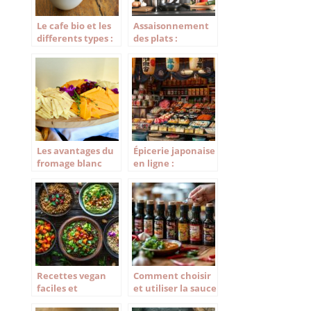
Le cafe bio et les
Assaisonnement
differents types :
des plats :
grain et moulu
Comment bien
choisir vos epices
?
Les avantages du
Épicerie japonaise
fromage blanc
en ligne :
dans vos recettes
découvrez les
trésors
gastronomiques
du Japon
Recettes vegan
Comment choisir
faciles et
et utiliser la sauce
gourmandes :
nuoc mam dans