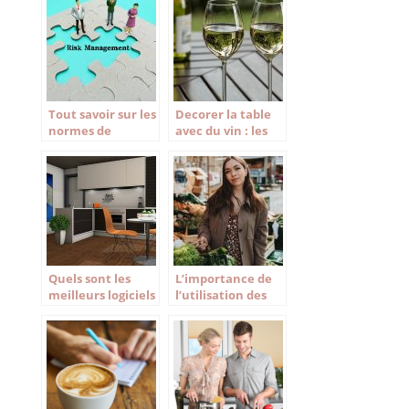
parfaits !
Tout savoir sur les
Decorer la table
normes de
avec du vin : les
formation Haccp
essentiels
Quels sont les
L’importance de
meilleurs logiciels
l’utilisation des
de cuisine 3D
produits frais
gratuit de 2021 ?
pour un
restaurant