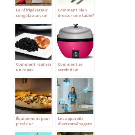
Le réfrigérateur
Comment bien
congélateur, un
dresser une table?
must dans la
cuisine
Comment réaliser
Comment se
un repas
servir d’un
monochrome?
multicuiseur ?
Équipement pour
Les appareils
pizzéria :
électroménagers
choisissez les
indispensables en
appareils
cuisine