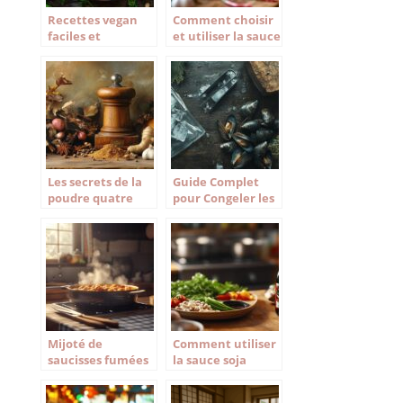
Recettes vegan
Comment choisir
faciles et
et utiliser la sauce
gourmandes :
nuoc mam dans
explorez nos idées
vos recettes
pour des repas
savoureux
Les secrets de la
Guide Complet
poudre quatre
pour Congeler les
épices dans la
Moules :
gastronomie
Techniques &
française
Astuces pour
Garder leur
Valeur Nutritive
Intacte
Mijoté de
Comment utiliser
saucisses fumées
la sauce soja
au Cookeo : la
foncée dans vos
recette
recettes