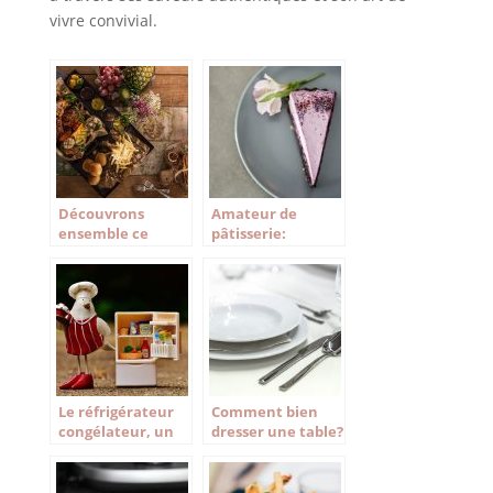
vivre convivial.
Découvrons
Amateur de
ensemble ce
pâtisserie:
qu’est une cuisine
Matériel pro que
monochrome
vous pouvez
utiliser chez vous.
Le réfrigérateur
Comment bien
congélateur, un
dresser une table?
must dans la
cuisine