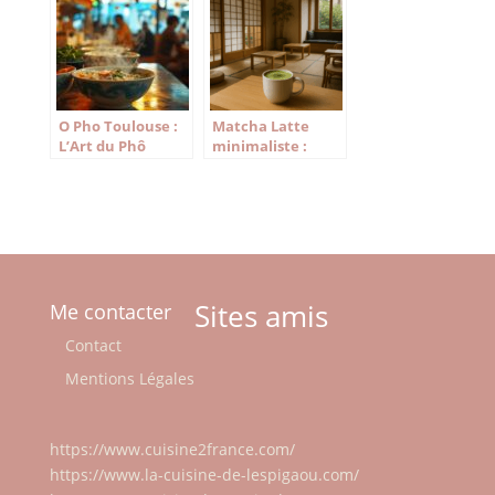
traditionnelle
asiatiques
revisitée
O Pho Toulouse :
Matcha Latte
L’Art du Phô
minimaliste :
Traditionnel Dans
recette
la Ville Rose
monochrome et
astuces barista
Sites amis
Me contacter
Contact
Mentions Légales
https://www.cuisine2france.com/
https://www.la-cuisine-de-lespigaou.com/