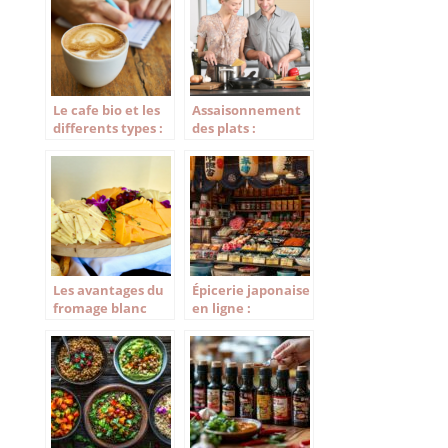
restaurant
Le cafe bio et les
Assaisonnement
differents types :
des plats :
grain et moulu
Comment bien
choisir vos epices
?
Les avantages du
Épicerie japonaise
fromage blanc
en ligne :
dans vos recettes
découvrez les
trésors
gastronomiques
du Japon