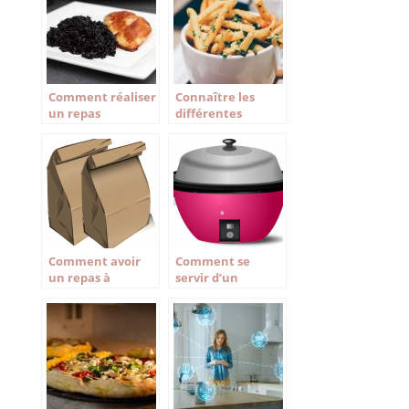
Comment réaliser
Connaître les
un repas
différentes
monochrome?
friteuses du
moment
Comment avoir
Comment se
un repas à
servir d’un
emporter frais au
multicuiseur ?
déjeuner ?