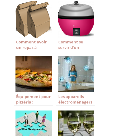
moment
Comment avoir
Comment se
un repas à
servir d’un
emporter frais au
multicuiseur ?
déjeuner ?
Équipement pour
Les appareils
pizzéria :
électroménagers
choisissez les
indispensables en
appareils
cuisine
parfaits !