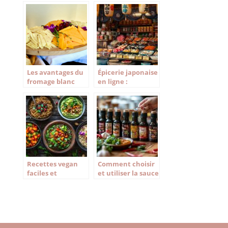
choisir vos epices
?
Les avantages du
Épicerie japonaise
fromage blanc
en ligne :
dans vos recettes
découvrez les
trésors
gastronomiques
du Japon
Recettes vegan
Comment choisir
faciles et
et utiliser la sauce
gourmandes :
nuoc mam dans
explorez nos idées
vos recettes
pour des repas
savoureux