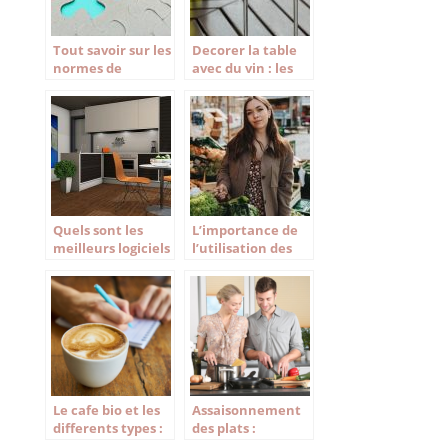
Tout savoir sur les
Decorer la table
normes de
avec du vin : les
formation Haccp
essentiels
Quels sont les
L’importance de
meilleurs logiciels
l’utilisation des
de cuisine 3D
produits frais
gratuit de 2021 ?
pour un
restaurant
Le cafe bio et les
Assaisonnement
differents types :
des plats :
grain et moulu
Comment bien