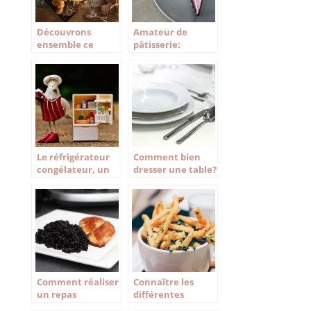
Découvrons
Amateur de
ensemble ce
pâtisserie:
qu’est une cuisine
Matériel pro que
monochrome
vous pouvez
utiliser chez vous.
Le réfrigérateur
Comment bien
congélateur, un
dresser une table?
must dans la
cuisine
Comment réaliser
Connaître les
un repas
différentes
monochrome?
friteuses du