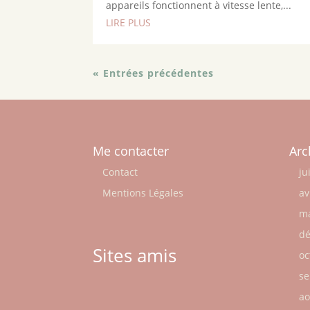
appareils fonctionnent à vitesse lente,...
LIRE PLUS
« Entrées précédentes
Me contacter
Arc
Contact
ju
Mentions Légales
av
ma
dé
Sites amis
oc
se
ao