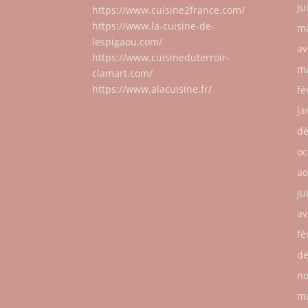
ju
https://www.cuisine2france.com/
https://www.la-cuisine-de-
ma
lespigaou.com/
av
https://www.cuisineduterroir-
ma
clamart.com/
https://www.alacuisine.fr/
fé
ja
dé
oc
ao
ju
av
fé
dé
no
ma