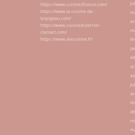
ju
https://www.cuisine2france.com/
https://www.la-cuisine-de-
ma
lespigaou.com/
av
https://www.cuisineduterroir-
ma
clamart.com/
https://www.alacuisine.fr/
fé
ja
dé
oc
ao
ju
av
fé
dé
no
ma