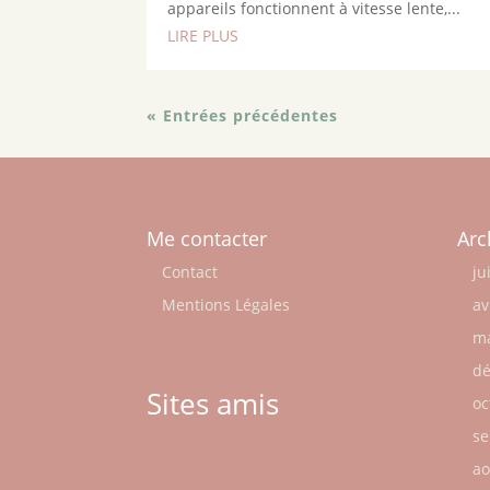
appareils fonctionnent à vitesse lente,...
LIRE PLUS
« Entrées précédentes
Me contacter
Arc
Contact
ju
Mentions Légales
av
ma
dé
Sites amis
oc
se
ao