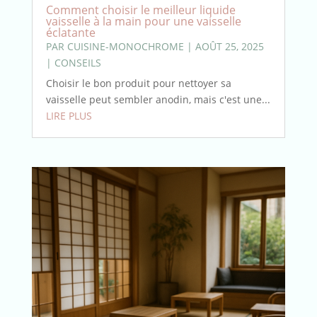
Comment choisir le meilleur liquide
vaisselle à la main pour une vaisselle
éclatante
PAR
CUISINE-MONOCHROME
|
AOÛT 25, 2025
|
CONSEILS
Choisir le bon produit pour nettoyer sa
vaisselle peut sembler anodin, mais c'est une...
LIRE PLUS