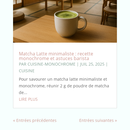
Matcha Latte minimaliste : recette
monochrome et astuces barista
PAR
CUISINE-MONOCHROME
|
JUIL 25, 2025
|
CUISINE
Pour savourer un matcha latte minimaliste et
monochrome, réunir 2 g de poudre de matcha
de...
LIRE PLUS
« Entrées précédentes
Entrées suivantes »