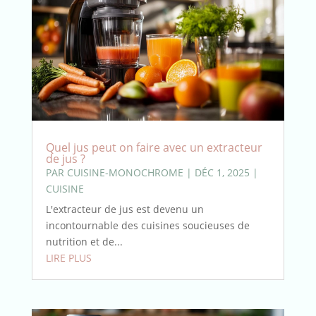
Quel jus peut on faire avec un extracteur
de jus ?
PAR
CUISINE-MONOCHROME
|
DÉC 1, 2025
|
CUISINE
L'extracteur de jus est devenu un
incontournable des cuisines soucieuses de
nutrition et de...
LIRE PLUS