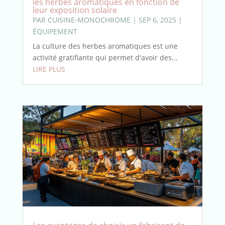
les herbes aromatiques en fonction de
leur exposition solaire
PAR
CUISINE-MONOCHROME
|
SEP 6, 2025
|
ÉQUIPEMENT
La culture des herbes aromatiques est une
activité gratifiante qui permet d'avoir des...
LIRE PLUS