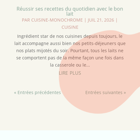
Réussir ses recettes du quotidien avec le bon
lait
PAR
CUISINE-MONOCHROME
|
JUIL 21, 2026
|
CUISINE
Ingrédient star de nos cuisines depuis toujours, le
lait accompagne aussi bien nos petits-déjeuners que
nos plats mijotés du soir. Pourtant, tous les laits ne
se comportent pas de la même façon une fois dans
la casserole ou le...
lire plus
« Entrées précédentes
Entrées suivantes »