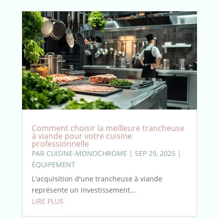
Comment choisir la meilleure trancheuse
à viande pour votre cuisine
professionnelle
PAR
CUISINE-MONOCHROME
|
SEP 29, 2025
|
ÉQUIPEMENT
L'acquisition d'une trancheuse à viande
représente un investissement...
LIRE PLUS