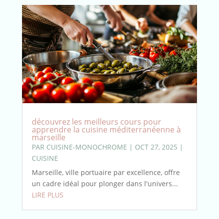
découvrez les meilleurs cours pour
apprendre la cuisine méditerranéenne à
marseille
PAR
CUISINE-MONOCHROME
|
OCT 27, 2025
|
CUISINE
Marseille, ville portuaire par excellence, offre
un cadre idéal pour plonger dans l'univers...
LIRE PLUS