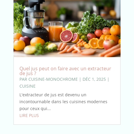
Quel jus peut on faire avec un extracteur
de jus ?
PAR
CUISINE-MONOCHROME
|
DÉC 1, 2025
|
CUISINE
L'extracteur de jus est devenu un
incontournable dans les cuisines modernes
pour ceux qui...
LIRE PLUS