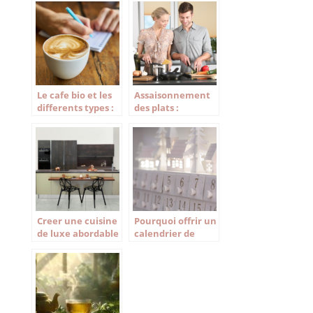
Le cafe bio et les
Assaisonnement
differents types :
des plats :
grain et moulu
Comment bien
choisir vos epices
?
Creer une cuisine
Pourquoi offrir un
de luxe abordable
calendrier de
: des astuces de
l’avent thes : une
design pour un
idee cadeau qui
effet somptueux
sort de l’ordinaire