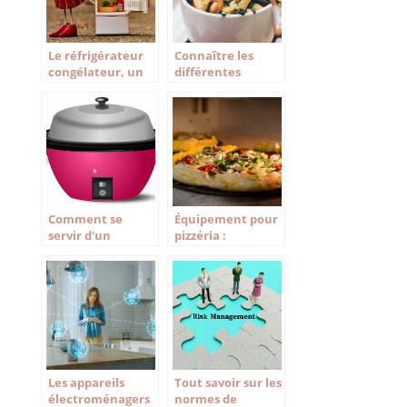
Le réfrigérateur
Connaître les
congélateur, un
différentes
must dans la
friteuses du
cuisine
moment
Comment se
Équipement pour
servir d’un
pizzéria :
multicuiseur ?
choisissez les
appareils
parfaits !
Les appareils
Tout savoir sur les
électroménagers
normes de