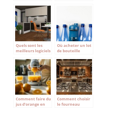
indispensables en
formation Haccp
cuisine
Quels sont les
Où acheter un lot
meilleurs logiciels
de bouteille
de cuisine 3D
plastique ?
gratuit de 2021 ?
Comment faire du
Comment choisir
jus d’orange en
le fourneau
quantité avec un
professionnel
presse-agrumes
idéal pour votre
automatique
restaurant