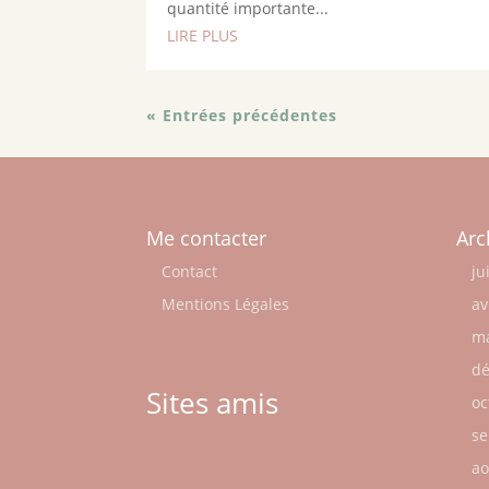
quantité importante...
LIRE PLUS
« Entrées précédentes
Me contacter
Arc
Contact
ju
Mentions Légales
av
ma
dé
Sites amis
oc
se
ao