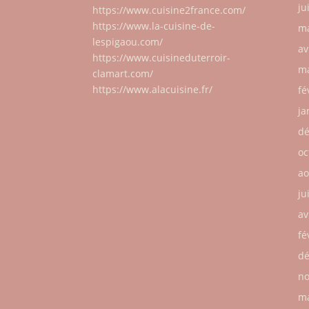
ju
https://www.cuisine2france.com/
https://www.la-cuisine-de-
ma
lespigaou.com/
av
https://www.cuisineduterroir-
ma
clamart.com/
https://www.alacuisine.fr/
fé
ja
dé
oc
ao
ju
av
fé
dé
no
ma