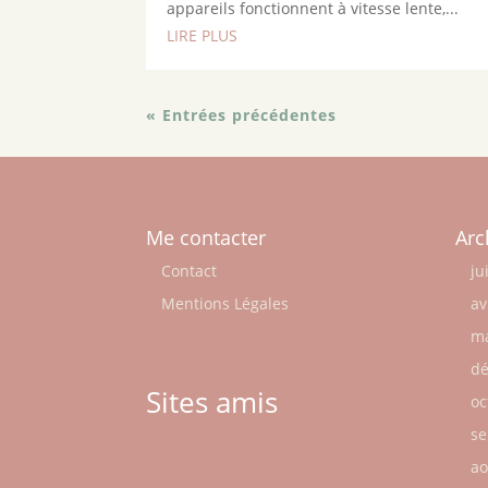
appareils fonctionnent à vitesse lente,...
LIRE PLUS
« Entrées précédentes
Me contacter
Arc
Contact
ju
Mentions Légales
av
ma
dé
Sites amis
oc
se
ao