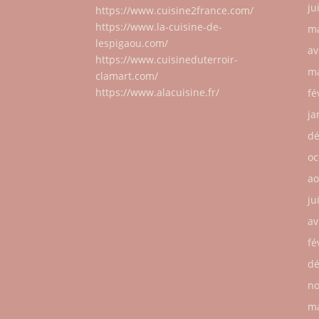
ju
https://www.cuisine2france.com/
https://www.la-cuisine-de-
ma
lespigaou.com/
av
https://www.cuisineduterroir-
ma
clamart.com/
https://www.alacuisine.fr/
fé
ja
dé
oc
ao
ju
av
fé
dé
no
ma